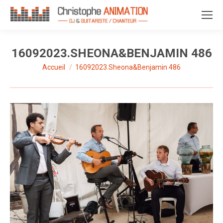
16092023.SHEONA&BENJAMIN 486
Accueil
16092023.Sheona&Benjamin 486
Vous êtes ici :