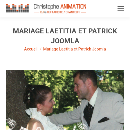
MARIAGE LAETITIA ET PATRICK
JOOMLA
Accueil
Mariage Laetitia et Patrick Joomla
Vous êtes ici :