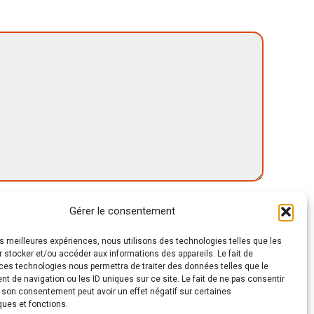
augmenter
ou
diminuer
le
volume.
Gérer le consentement
les meilleures expériences, nous utilisons des technologies telles que les
 stocker et/ou accéder aux informations des appareils. Le fait de
ces technologies nous permettra de traiter des données telles que le
 de navigation ou les ID uniques sur ce site. Le fait de ne pas consentir
r son consentement peut avoir un effet négatif sur certaines
ques et fonctions.