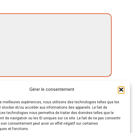
augmenter
ou
diminuer
le
volume.
Gérer le consentement
les meilleures expériences, nous utilisons des technologies telles que les
 stocker et/ou accéder aux informations des appareils. Le fait de
ces technologies nous permettra de traiter des données telles que le
 de navigation ou les ID uniques sur ce site. Le fait de ne pas consentir
r son consentement peut avoir un effet négatif sur certaines
ques et fonctions.