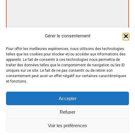
Gérer le consentement
Pour offrir les meilleures expériences, nous utilisons des technologies
telles que les cookies pour stocker et/ou accéder aux informations des
appareils. Le fait de consentir à ces technologies nous permettra de
Nom *
traiter des données telles que le comportement de navigation ou les ID
uniques sur ce site. Le fait de ne pas consentir ou de retirer son
consentement peut avoir un effet négatif sur certaines caractéristiques
E-mail *
et fonctions.
Site Web
Accepter
Save my name, email, and website in this browser for the next time I
Refuser
comment.
Voir les préférences
Publier des commentaires